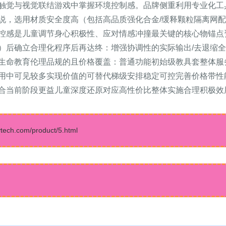
触觉与视觉联结游戏中掌握环境控制感。品牌侧重利用专业化工
说，选用材质安全度高（包括高品质强化合金/缓释颗粒隔离网配
控感是儿童调节身心积极性、应对情感冲撞最关键的核心物锚点
）后确立合理化程序后再达终：增强协调性的实际输出/去退缩
生命教育伦理品规的且价格覆盖：普通功能初始级教具套整体服
用中可见较多实现价值的可替代梯级安排稳定可控完善价格带性
合当前阶段更益儿童深度还原对应高性价比整体实施合理积极效
.com/product/5.html