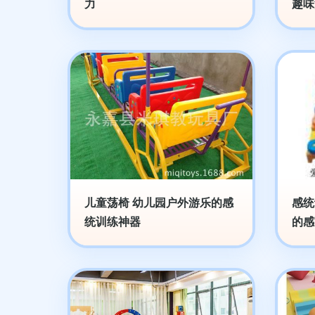
力
趣味
儿童荡椅 幼儿园户外游乐的感
感统
统训练神器
的感