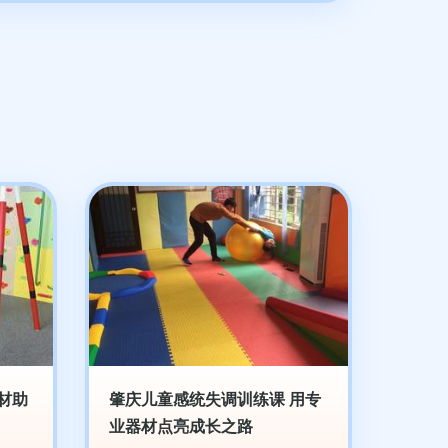
材助
肇庆儿童感统失调训练课 用专
业器材点亮成长之路