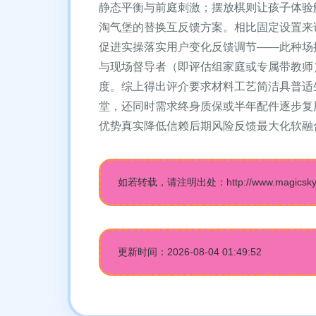
静态平衡与前庭刺激；摆放棋则让孩子体验
淘气堡的替换互反馈方案。相比固定设置来
促进实操落实用户变化反馈调节——此种场
与现场督导者（即评估组家庭或专属带教师
度。综上得出评介要求材料工艺简洁具普适
堂，还同时需求终身质保或半年配件逐步复
优势真实降低信赖后期风险反馈最大化软融
如若转载，请注明出处：http://www.magicskytech
更新时间：2026-08-04 01:49:52