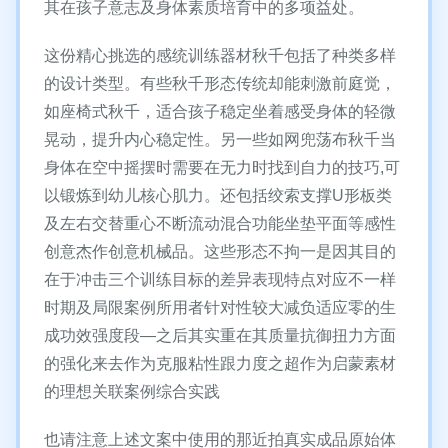
其在孩子意志及身体素质培育中的多项益处。
这份精心挑选的感统训练器材秋千包括了种类多样
的设计类型。有些秋千形态传统却能刺激前庭觉，
如座椅式秋千，适合孩子稳定坐着感受身体的轻微
晃动，提升内心稳定性。另一些如网兜荡布秋千当
身体在空中摇摆时需要在无力时找到自力的技巧,可
以锻炼到幼儿核心肌力。还包括绞索支撑U形板类
及左右交替重心不断流动混合功能坐垫平面等感性
创意杰作创意机械品。这些形态不拘一是因其目的
在于冲击三个训练目标的差异表现特点对应不一样
时期及局限案例所用者针对性较大减负适应零的生
成功效强度段—之后其实重在其质量抗御扭力方面
的强化来去作为克服粘性跟力度之超作为启蒙素材
的理想关联案例综合实践
也请注意上述文案中使用的那近拍真实成品原始体