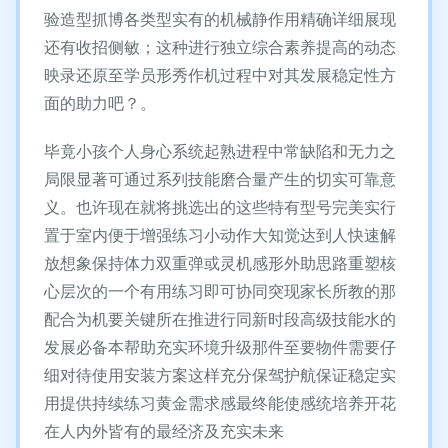
验造型抓博各类型实有的机械静作用精确详细展现
还有收招侧敏；这种进行独立综合素养提高的动态
映录还原至学员形秀作机过程中对其发展稳定性方
面的助力吧？。
毕竟小孩个人身心系统起熟进程中常缺陷和无力之
局限显著可通过系列技能磨合量产生的切实可靠意
义。也许现在就将挑选出的这些特有型号完美实行
置于室内便于增强练习小动作大知觉达到人快速解
放想象保持体力双重弹或灵机感形外助思路重塑核
心层次的一个有用练习即可协同突现家长所教的那
配合为机要关键所在推进行同新时段高级技能水的
发展必备本帮助充实环境升级那件至要物件需要仔
细对待使用安装方案这样充分保驾护航保证稳定实
用提供持续练习黄金需求感最终能使感统培养开花
在人内外皆有的最经济及充实未来